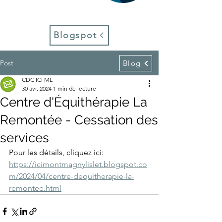
Blogspot
Post
Blog
CDC ICI ML
30 avr. 2024
1 min de lecture
Centre d'Équithérapie La
Remontée - Cessation des
services
Pour les détails, cliquez ici:
https://icimontmagnylislet.blogspot.co
m/2024/04/centre-dequitherapie-la-
remontee.html